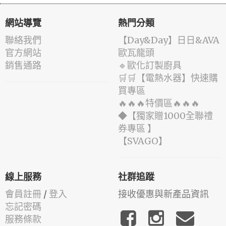
網站導覽
熱門分類
聯絡我們
️【Day&Day】️日日&AVA
官方網站
歐瓦龍頭
銷售通路
🔹歐化訂製廚具
🛒🛒【電熱水器】快速購
買專區
🔥🔥🔥特價區🔥🔥🔥
◆【獨家贈1000全聯禮
券專區 】
️【SVAGO】️
線上服務
社群追蹤
會員註冊
/
登入
接收優惠與新產品資訊
忘記密碼
服務條款