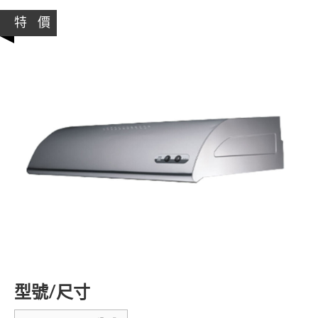
特 價
型號/尺寸