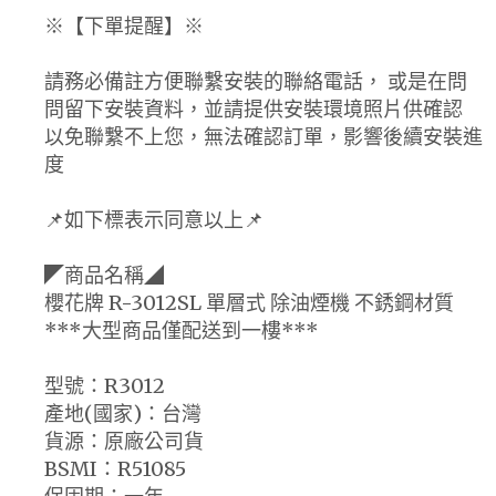
※【下單提醒】※
請務必備註方便聯繫安裝的聯絡電話， 或是在問
問留下安裝資料，並請提供安裝環境照片供確認
以免聯繫不上您，無法確認訂單，影響後續安裝進
度
📌如下標表示同意以上📌
◤商品名稱◢
櫻花牌 R-3012SL 單層式 除油煙機 不銹鋼材質
***大型商品僅配送到一樓***
型號：R3012
產地(國家)：台灣
貨源：原廠公司貨
BSMI：R51085