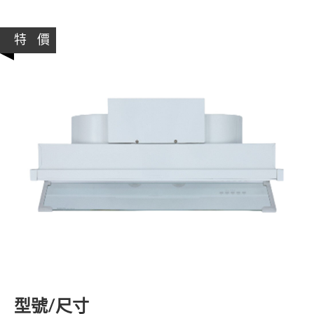
特 價
型號/尺寸