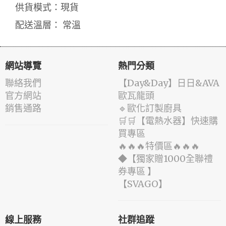
供貨模式：現貨
配送溫層： 常溫
網站導覽
熱門分類
聯絡我們
️【Day&Day】️日日&AVA
官方網站
歐瓦龍頭
銷售通路
🔹歐化訂製廚具
🛒🛒【電熱水器】快速購
買專區
🔥🔥🔥特價區🔥🔥🔥
◆【獨家贈1000全聯禮
券專區 】
️【SVAGO】️
線上服務
社群追蹤