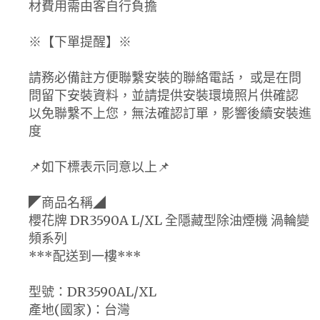
材費用需由客自行負擔
※【下單提醒】※
請務必備註方便聯繫安裝的聯絡電話， 或是在問
問留下安裝資料，並請提供安裝環境照片供確認
以免聯繫不上您，無法確認訂單，影響後續安裝進
度
📌如下標表示同意以上📌
◤商品名稱◢
櫻花牌 DR3590A L/XL 全隱藏型除油煙機 渦輪變
頻系列
***配送到一樓***
型號：DR3590AL/XL
產地(國家)：台灣