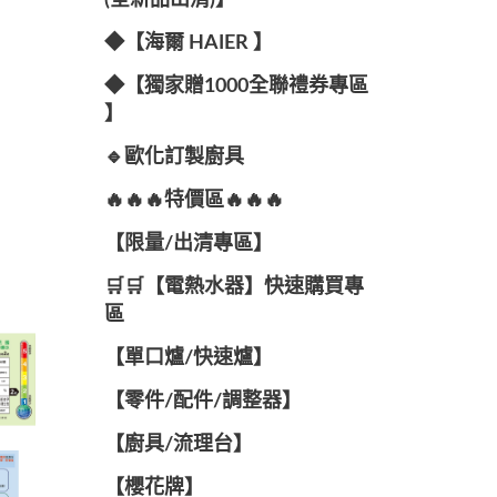
(全新品出清)】
◆【海爾 HAIER 】
◆【獨家贈1000全聯禮券專區
】
🔹歐化訂製廚具
🔥🔥🔥特價區🔥🔥🔥
【限量/出清專區】
🛒🛒【電熱水器】快速購買專
區
【單口爐/快速爐】
【零件/配件/調整器】
【廚具/流理台】
【櫻花牌】