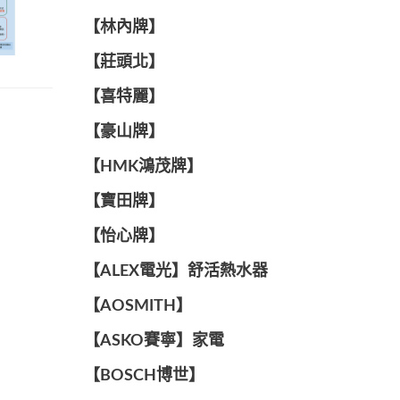
【林內牌】
【莊頭北】
【喜特麗】
【豪山牌】
【HMK鴻茂牌】
【寶田牌】
️【怡心牌】️
️️【ALEX電光】舒活熱水器️️
【AOSMITH】
【ASKO賽寧】家電
【BOSCH博世】