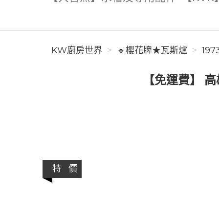
KW廚房世界
🔹櫻花牌★瓦斯爐
197
【免運費】 高
特 價