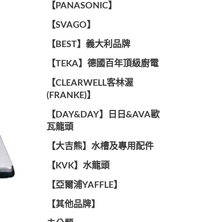
️【PANASONIC】️
️【SVAGO】️
️【BEST】️義大利品牌
️【TEKA】️德國百年頂級廚電
️【CLEARWELL客林渥
(FRANKE)】️
️【DAY&DAY】️日日&AVA歐
瓦龍頭
【大吉熊】水槽及專用配件
️【KVK】水龍頭️
【亞爾浦YAFFLE】
️【其他品牌】️