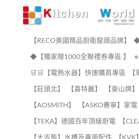
KW廚房世界
【RECO美國精品廚衛龍頭品牌】
◆
◆【獨家贈1000全聯禮券專區 】
🛒🛒【電熱水器】快速購買專區
【
【莊頭北】
【喜特麗】
【豪山牌】
【AOSMITH】
【ASKO賽寧】家電
️【TEKA】️德國百年頂級廚電
️【CL
【大吉熊】水槽及專用配件
️【KV