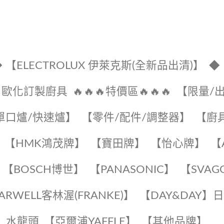
 【ELECTROLUX 伊萊克斯(全新品出清)】
◆
🔹歐化訂製廚具
🔥🔥🔥特價區🔥🔥🔥
【限量/
單口爐/快速爐】
【零件/配件/調整器】
【廚
【HMK鴻茂牌】
【寶田牌】
️【怡心牌】️
️
【BOSCH博世】
️【PANASONIC】️
️【SVAG
EARWELL客林渥(FRANKE)】️
️【DAY&DAY】
K】水龍頭️
【亞爾浦YAFFLE】
️【其他品牌】️