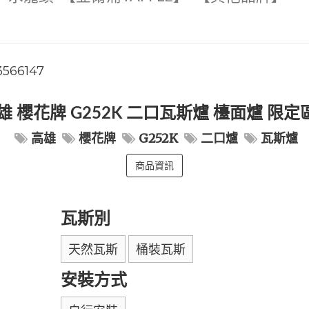
3566147
雄 櫻花牌 G252K 二口瓦斯爐 檯面爐 限
高雄
櫻花牌
G252K
二口爐
瓦斯爐
商品資訊
瓦斯別
天然瓦斯
桶裝瓦斯
安裝方式