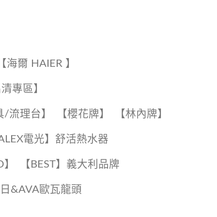
【海爾 HAIER 】
出清專區】
具/流理台】
【櫻花牌】
【林內牌】
️【ALEX電光】舒活熱水器️️
O】️
️【BEST】️義大利品牌
️日日&AVA歐瓦龍頭