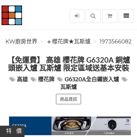
選單
KW廚房世界
KW廚房世界
🔹櫻花牌★瓦斯爐
1973566082
【免運費】 高雄 櫻花牌 G6320A 銅爐
頭嵌入爐 瓦斯爐 限定區域送基本安裝
高雄
櫻花牌
G6320A全白鐵嵌入爐
瓦斯爐
商品資訊
特 價