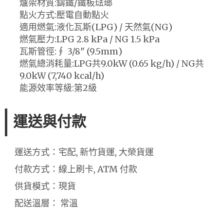
爐架材質:鑄鐵/鐵板琺瑯
點火方式:壓電自動點火
適用燃氣:液化瓦斯(LPG) / 天然氣(NG)
燃氣壓力:LPG 2.8 kPa / NG 1.5 kPa
瓦斯管徑:∮ 3/8" (9.5mm)
燃氣總消耗量:LPG共9.0kW (0.65 kg/h) / NG共
9.0kW (7,740 kcal/h)
能源效率等級:第2級
運送與付款
運送方式：宅配, 新竹貨運, 大榮貨運
付款方式：線上刷卡, ATM 付款
供貨模式：現貨
配送溫層： 常溫