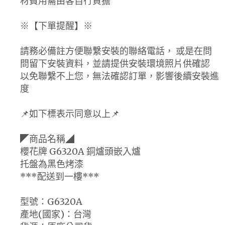
材費用需由客自行負擔
※【下單提醒】※
請務必備註方便聯繫安裝的聯絡電話， 或是在問
問留下安裝資料，並請提供安裝環境照片供確認
以免聯繫不上您，無法確認訂單，影響後續安裝進
度
📌如下標表示同意以上📌
◤商品名稱◢
櫻花牌 G6320A 銅爐頭嵌入爐
托盤為黑色烤漆
***配送到一樓***
型號：G6320A
產地(國家)：台灣