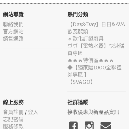
網站導覽
熱門分類
聯絡我們
️【Day&Day】️日日&AVA
官方網站
歐瓦龍頭
銷售通路
🔹歐化訂製廚具
🛒🛒【電熱水器】快速購
買專區
🔥🔥🔥特價區🔥🔥🔥
◆【獨家贈1000全聯禮
券專區 】
️【SVAGO】️
線上服務
社群追蹤
會員註冊
/
登入
接收優惠與新產品資訊
忘記密碼
服務條款