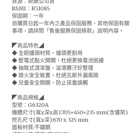
貨源：原廠公司貨
BSMI：R51085
保固期：一年
自購買日起一年內之產品保固服務，其他保固有關
事項，請詳閱「售後服務保固條款」說明內容。
◤商品特色◢
◆ 全銅爐頭材質，爐頭更耐用
◆ 壓電式點火開關，杜絕更換電池困擾
◆ 抽取式清潔盤，溢落髒汙好整理
◆ 熄火安全裝置，杜絕瓦斯外漏風險
◆ 兒童安全開關，防止孩童誤觸
◤商品規格◢
型號：G6320A
機體尺寸(寬x深x高):705×450×235 mm(含爐架)
挖孔尺寸(寬x深):670 x 325 mm
面板材質:不鏽鋼