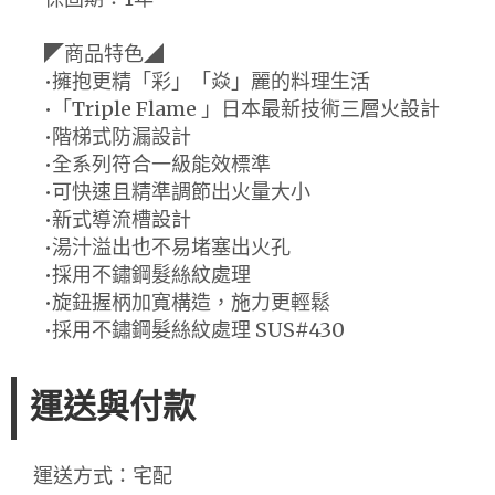
◤商品特色◢
•擁抱更精「彩」「焱」麗的料理生活
•「Triple Flame 」日本最新技術三層火設計
•階梯式防漏設計
•全系列符合一級能效標準
•可快速且精準調節出火量大小
•新式導流槽設計
•湯汁溢出也不易堵塞出火孔
•採用不鏽鋼髮絲紋處理
•旋鈕握柄加寬構造，施力更輕鬆
•採用不鏽鋼髮絲紋處理 SUS#430
運送與付款
運送方式：宅配