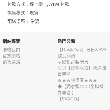
付款方式：線上刷卡, ATM 付款
供貨模式：現貨
配送溫層： 常溫
網站導覽
熱門分類
聯絡我們
️【Day&Day】️日日&AVA
官方網站
歐瓦龍頭
銷售通路
🔹歐化訂製廚具
🛒🛒【電熱水器】快速購
買專區
🔥🔥🔥特價區🔥🔥🔥
◆【獨家贈1000全聯禮
券專區 】
️【SVAGO】️