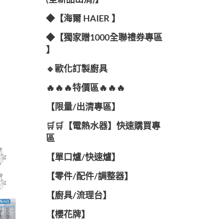
(全新品出清)】
◆【海爾 HAIER 】
◆【獨家贈1000全聯禮券專區
】
🔹歐化訂製廚具
🔥🔥🔥特價區🔥🔥🔥
【限量/出清專區】
🛒🛒【電熱水器】快速購買專
區
【單口爐/快速爐】
【零件/配件/調整器】
【廚具/流理台】
【櫻花牌】