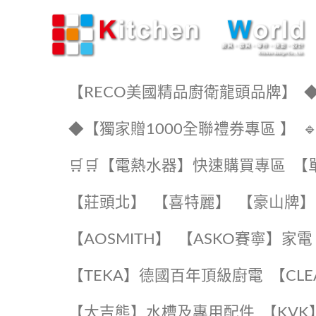
KW廚房世界
【RECO美國精品廚衛龍頭品牌】
◆
◆【獨家贈1000全聯禮券專區 】
🛒🛒【電熱水器】快速購買專區
【
【莊頭北】
【喜特麗】
【豪山牌】
【AOSMITH】
【ASKO賽寧】家電
️【TEKA】️德國百年頂級廚電
️【CL
【大吉熊】水槽及專用配件
️【KV