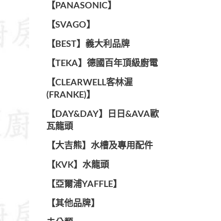
️【PANASONIC】️
️【SVAGO】️
️【BEST】️義大利品牌
️【TEKA】️德國百年頂級廚電
️【CLEARWELL客林渥
(FRANKE)】️
️【DAY&DAY】️日日&AVA歐
瓦龍頭
【大吉熊】水槽及專用配件
️【KVK】水龍頭️
【亞爾浦YAFFLE】
️【其他品牌】️