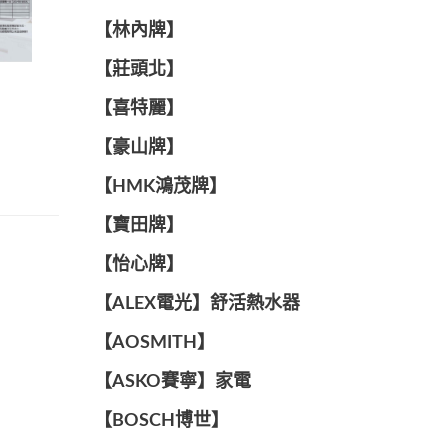
【林內牌】
【莊頭北】
【喜特麗】
【豪山牌】
【HMK鴻茂牌】
【寶田牌】
️【怡心牌】️
️️【ALEX電光】舒活熱水器️️
【AOSMITH】
【ASKO賽寧】家電
【BOSCH博世】