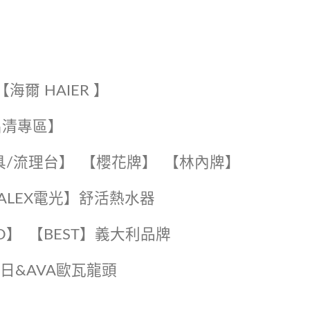
【海爾 HAIER 】
出清專區】
具/流理台】
【櫻花牌】
【林內牌】
️【ALEX電光】舒活熱水器️️
O】️
️【BEST】️義大利品牌
️日日&AVA歐瓦龍頭