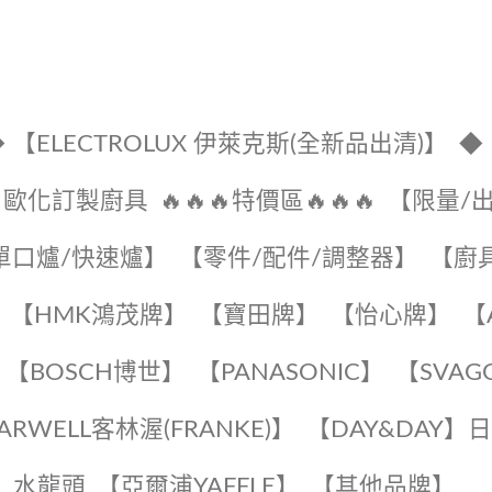
 【ELECTROLUX 伊萊克斯(全新品出清)】
◆
🔹歐化訂製廚具
🔥🔥🔥特價區🔥🔥🔥
【限量/
單口爐/快速爐】
【零件/配件/調整器】
【廚
【HMK鴻茂牌】
【寶田牌】
️【怡心牌】️
️
【BOSCH博世】
️【PANASONIC】️
️【SVAG
EARWELL客林渥(FRANKE)】️
️【DAY&DAY】
K】水龍頭️
【亞爾浦YAFFLE】
️【其他品牌】️