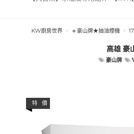
KW廚房世界
🔹豪山牌★抽油煙機
1
高雄 豪山
豪山牌
特 價