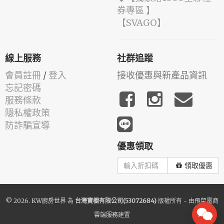
券專區 】
️【SVAGO】️
線上服務
社群追蹤
會員註冊
/
登入
接收優惠與新產品資訊
忘記密碼
服務條款
隱私權政策
防詐騙宣導
優惠領取
領取優惠
© 2026.
KW廚房世界
為
台灣寶櫥有限公司(53072684)
版權所有 - 由
飛鼠電商
雲端服務
建置