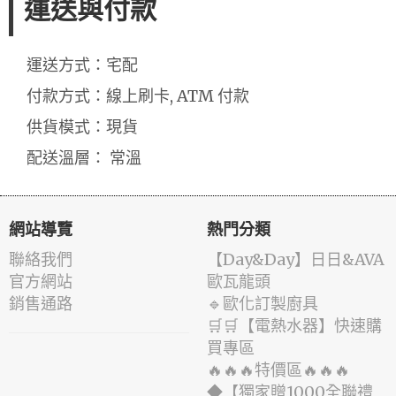
運送與付款
運送方式：宅配
付款方式：線上刷卡, ATM 付款
供貨模式：現貨
配送溫層： 常溫
網站導覽
熱門分類
聯絡我們
️【Day&Day】️日日&AVA
官方網站
歐瓦龍頭
銷售通路
🔹歐化訂製廚具
🛒🛒【電熱水器】快速購
買專區
🔥🔥🔥特價區🔥🔥🔥
◆【獨家贈1000全聯禮