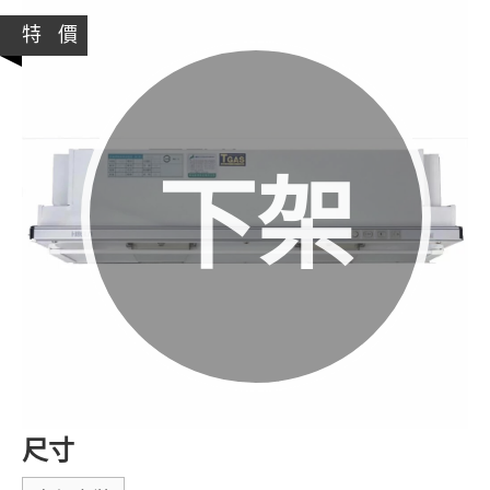
特 價
下架
尺寸