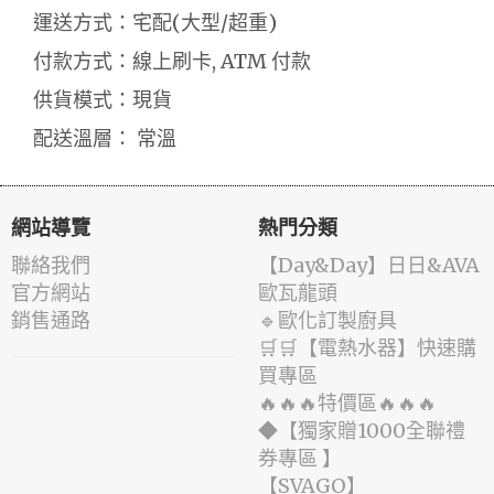
運送方式：宅配(大型/超重)
付款方式：線上刷卡, ATM 付款
供貨模式：現貨
配送溫層： 常溫
網站導覽
熱門分類
聯絡我們
️【Day&Day】️日日&AVA
官方網站
歐瓦龍頭
銷售通路
🔹歐化訂製廚具
🛒🛒【電熱水器】快速購
買專區
🔥🔥🔥特價區🔥🔥🔥
◆【獨家贈1000全聯禮
券專區 】
️【SVAGO】️