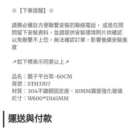
※【下單提醒】※
請務必備註方便聯繫安裝的聯絡電話， 或是在問
問留下安裝資料，並請提供安裝環境照片供確認
以免聯繫不上您，無法確認訂單，影響後續安裝進
度
📌如下標表示同意以上📌
品名：鏡子平台架-60CM
貨號：STH3707
材質：304不鏽鋼固定座、10MM霧面強化玻璃
尺寸：W600*D145MM
運送與付款