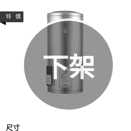
特 價
下架
尺寸