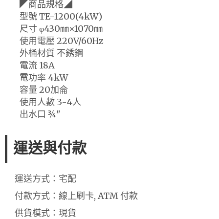
◤商品規格◢
型號 TE-1200(4kW)
尺寸 φ430㎜×1070㎜
使用電壓 220V/60Hz
外桶材質 不銹鋼
電流 18A
電功率 4kW
容量 20加侖
使用人數 3-4人
出水口 ¾"
運送與付款
運送方式：宅配
付款方式：線上刷卡, ATM 付款
供貨模式：現貨