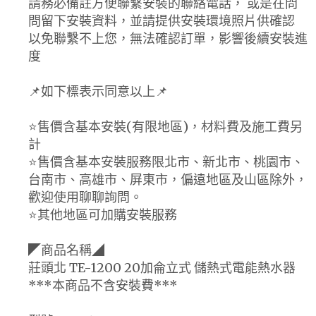
請務必備註方便聯繫安裝的聯絡電話， 或是在問
問留下安裝資料，並請提供安裝環境照片供確認
以免聯繫不上您，無法確認訂單，影響後續安裝進
度
📌如下標表示同意以上📌
⭐️售價含基本安裝(有限地區)，材料費及施工費另
計
⭐️售價含基本安裝服務限北市、新北市、桃園市、
台南市、高雄市、屏東市，偏遠地區及山區除外，
歡迎使用聊聊詢問。
⭐️其他地區可加購安裝服務
◤商品名稱◢
莊頭北 TE-1200 20加侖立式 儲熱式電能熱水器
***本商品不含安裝費***