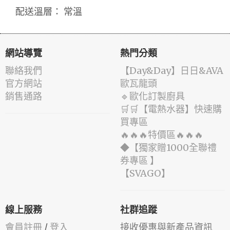
配送溫層： 常溫
網站導覽
熱門分類
聯絡我們
️【Day&Day】️日日&AVA
官方網站
歐瓦龍頭
銷售通路
🔹歐化訂製廚具
🛒🛒【電熱水器】快速購
買專區
🔥🔥🔥特價區🔥🔥🔥
◆【獨家贈1000全聯禮
券專區 】
️【SVAGO】️
線上服務
社群追蹤
會員註冊
/
登入
接收優惠與新產品資訊