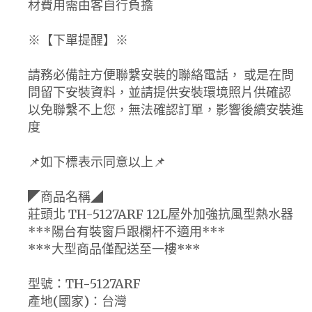
材費用需由客自行負擔
※【下單提醒】※
請務必備註方便聯繫安裝的聯絡電話， 或是在問
問留下安裝資料，並請提供安裝環境照片供確認
以免聯繫不上您，無法確認訂單，影響後續安裝進
度
📌如下標表示同意以上📌
◤商品名稱◢
莊頭北 TH-5127ARF 12L屋外加強抗風型熱水器
***陽台有裝窗戶跟欄杆不適用***
***大型商品僅配送至一樓***
型號：TH-5127ARF
產地(國家)：台灣