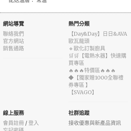
配送溫層： 常溫
網站導覽
熱門分類
聯絡我們
️【Day&Day】️日日&AVA
官方網站
歐瓦龍頭
銷售通路
🔹歐化訂製廚具
🛒🛒【電熱水器】快速購
買專區
🔥🔥🔥特價區🔥🔥🔥
◆【獨家贈1000全聯禮
券專區 】
️【SVAGO】️
線上服務
社群追蹤
會員註冊
/
登入
接收優惠與新產品資訊
忘記密碼