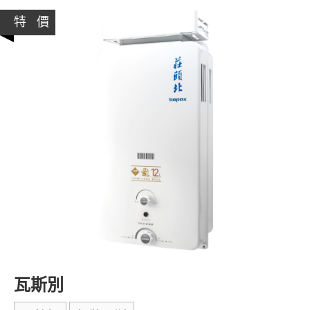
特 價
瓦斯別