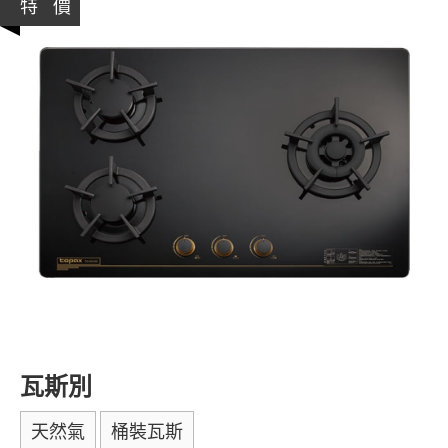
特 價
瓦斯別
天然氣
桶裝瓦斯