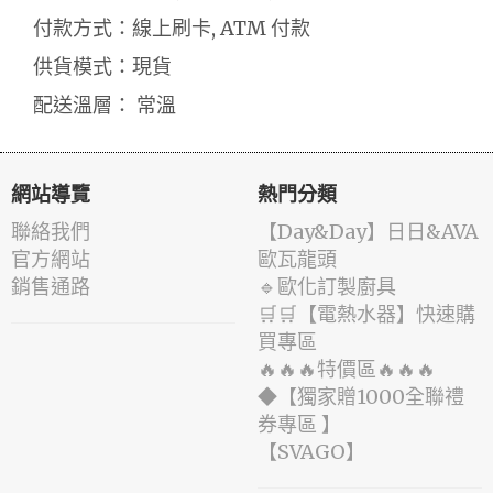
付款方式：線上刷卡, ATM 付款
供貨模式：現貨
配送溫層： 常溫
網站導覽
熱門分類
聯絡我們
️【Day&Day】️日日&AVA
官方網站
歐瓦龍頭
銷售通路
🔹歐化訂製廚具
🛒🛒【電熱水器】快速購
買專區
🔥🔥🔥特價區🔥🔥🔥
◆【獨家贈1000全聯禮
券專區 】
️【SVAGO】️