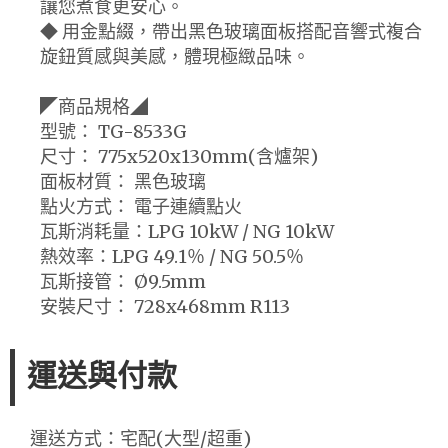
讓您煮食更安心。
◆ 用金點綴，帶出黑色玻璃面板搭配音響式複合
旋鈕質感與美感，體現極緻品味。
◤商品規格◢
型號： TG-8533G
尺寸： 775x520x130mm(含爐架)
面板材質： 黑色玻璃
點火方式： 電子連續點火
瓦斯消耗量：LPG 10kW / NG 10kW
熱效率：LPG 49.1％ / NG 50.5％
瓦斯接管： Ø9.5mm
安裝尺寸： 728x468mm R113
運送與付款
運送方式：宅配(大型/超重)