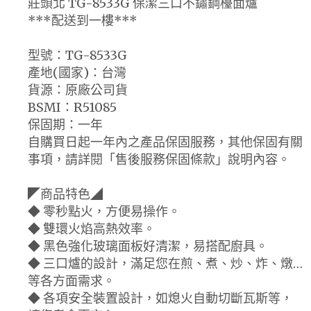
莊頭北 TG-8533G 保潔三口不鏽鋼檯面爐
***配送到一樓***
型號：TG-8533G
產地(國家)：台灣
貨源：原廠公司貨
BSMI：R51085
保固期：一年
自購買日起一年內之產品保固服務，其他保固有關
事項，請詳閱「售後服務保固條款」說明內容。
◤商品特色◢
◆ 零秒點火，方便易操作。
◆ 雙環火焰高熱效率。
◆ 黑色強化玻璃面板好清潔，易搭配廚具。
◆ 三口爐的設計，滿足您在煎、煮、炒、炸、燉…
等各方面需求。
◆ 各項安全裝置設計，如熄火自動切斷瓦斯等，