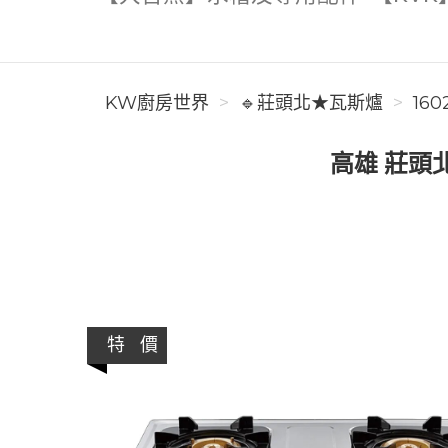
KW廚房世界
🔹莊頭北★瓦斯爐
160
高雄 莊頭北
特 價