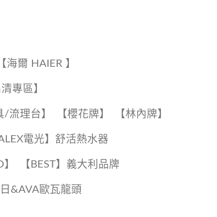
【海爾 HAIER 】
出清專區】
具/流理台】
【櫻花牌】
【林內牌】
️【ALEX電光】舒活熱水器️️
O】️
️【BEST】️義大利品牌
️日日&AVA歐瓦龍頭