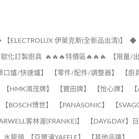
 【ELECTROLUX 伊萊克斯(全新品出清)】
◆
🔹歐化訂製廚具
🔥🔥🔥特價區🔥🔥🔥
【限量/
單口爐/快速爐】
【零件/配件/調整器】
【廚
【HMK鴻茂牌】
【寶田牌】
️【怡心牌】️
️
【BOSCH博世】
️【PANASONIC】️
️【SVAG
EARWELL客林渥(FRANKE)】️
️【DAY&DAY】
K】水龍頭️
【亞爾浦YAFFLE】
️【其他品牌】️