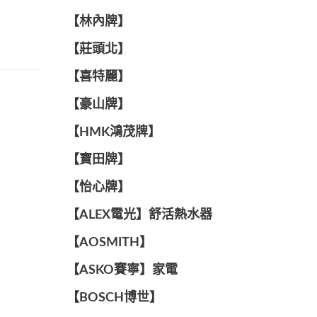
【林內牌】
【莊頭北】
【喜特麗】
【豪山牌】
【HMK鴻茂牌】
【寶田牌】
️【怡心牌】️
️️【ALEX電光】舒活熱水器️️
【AOSMITH】
【ASKO賽寧】家電
【BOSCH博世】