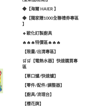
(全新品出清)】
◆【海爾 HAIER 】
◆【獨家贈1000全聯禮券專區
】
🔹歐化訂製廚具
🔥🔥🔥特價區🔥🔥🔥
【限量/出清專區】
🛒🛒【電熱水器】快速購買專
區
【單口爐/快速爐】
【零件/配件/調整器】
【廚具/流理台】
【櫻花牌】