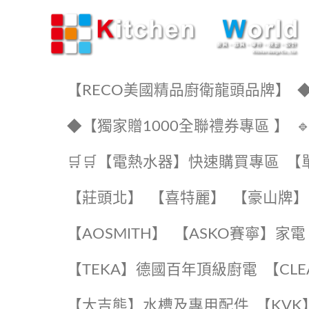
KW廚房世界
【RECO美國精品廚衛龍頭品牌】
◆
◆【獨家贈1000全聯禮券專區 】
🛒🛒【電熱水器】快速購買專區
【
【莊頭北】
【喜特麗】
【豪山牌】
【AOSMITH】
【ASKO賽寧】家電
️【TEKA】️德國百年頂級廚電
️【CL
【大吉熊】水槽及專用配件
️【KV