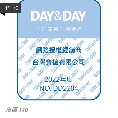
特 價
市價 140