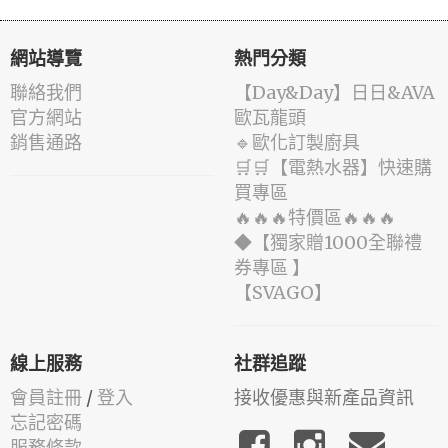
網站導覽
熱門分類
聯絡我們
️【Day&Day】️日日&AVA
官方網站
歐瓦龍頭
銷售通路
🔹歐化訂製廚具
🛒🛒【電熱水器】快速購
買專區
🔥🔥🔥特價區🔥🔥🔥
◆【獨家贈1000全聯禮
券專區 】
️【SVAGO】️
線上服務
社群追蹤
會員註冊
/
登入
接收優惠與新產品資訊
忘記密碼
服務條款