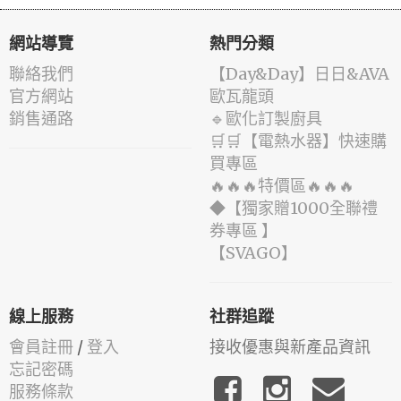
網站導覽
熱門分類
聯絡我們
️【Day&Day】️日日&AVA
官方網站
歐瓦龍頭
銷售通路
🔹歐化訂製廚具
🛒🛒【電熱水器】快速購
買專區
🔥🔥🔥特價區🔥🔥🔥
◆【獨家贈1000全聯禮
券專區 】
️【SVAGO】️
線上服務
社群追蹤
會員註冊
/
登入
接收優惠與新產品資訊
忘記密碼
服務條款