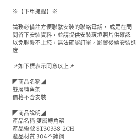
※【下單提醒】※
請務必備註方便聯繫安裝的聯絡電話， 或是在問
問留下安裝資料，並請提供安裝環境照片供確認
以免聯繫不上您，無法確認訂單，影響後續安裝進
度
📌如下標表示同意以上📌
◤商品名稱◢
雙層轉角架
價格不含安裝
◤商品說明◢
產品名稱 雙層轉角架
產品編號 ST3033S-2CH
產品材質 304不鏽鋼