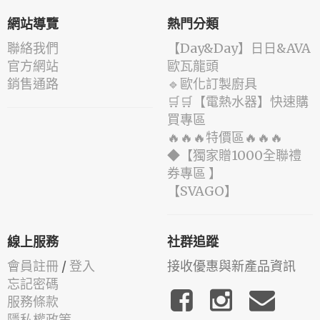
網站導覽
熱門分類
聯絡我們
️【Day&Day】️日日&AVA
官方網站
歐瓦龍頭
銷售通路
🔹歐化訂製廚具
🛒🛒【電熱水器】快速購
買專區
🔥🔥🔥特價區🔥🔥🔥
◆【獨家贈1000全聯禮
券專區 】
️【SVAGO】️
線上服務
社群追蹤
會員註冊
/
登入
接收優惠與新產品資訊
忘記密碼
服務條款
隱私權政策