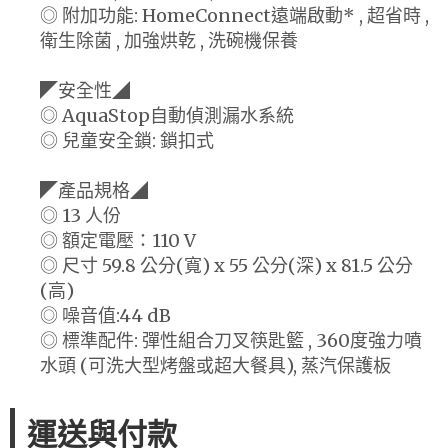
◎ 附加功能: HomeConnect遠端啟動* , 超省時 ,
衛生除菌 , 加強烘乾 , 洗碗機保養
◤安全性◢
◎ AquaStop自動偵測漏水系統
◎ 兒童安全鎖: 鎖扣式
◤產品規格◢
◎ 13 人份
◎ 額定電壓：110 V
◎ 尺寸 59.8 公分(寬) x 55 公分(深) x 81.5 公分
(高)
◎ 噪音值:44 dB
◎ 標準配件: 彈性組合刀叉筷匙籃 , 360度強力噴
水頭 (可洗大型烤盤或超大餐具), 蒸汽保護板
運送與付款