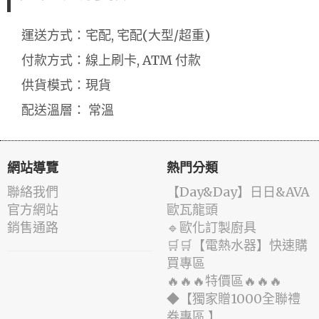
運送方式：宅配, 宅配(大型/超重)
付款方式：線上刷卡, ATM 付款
供貨模式：現貨
配送溫層： 常溫
網站導覽
熱門分類
聯絡我們
️【Day&Day】️日日&AVA
官方網站
歐瓦龍頭
銷售通路
🔹歐化訂製廚具
🛒🛒【電熱水器】快速購
買專區
🔥🔥🔥特價區🔥🔥🔥
◆【獨家贈1000全聯禮
券專區 】