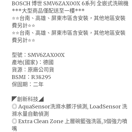
BOSCH 博世 SMV6ZAX00X 6系列 全嵌式洗碗機
***大型商品僅配送至一樓***
⭐️⭐️台南、高雄、屏東市區含安裝，其他地區安裝
費另計⭐️⭐️
⭐️⭐️台南、高雄、屏東市區含安裝，其他地區安裝
費另計⭐️⭐️
型號：SMV6ZAX00X
產地(國家)：德國
貨源：原廠公司貨
BSMI：R38295
保固期：二年
◤創新科技◢
◎ AquaSensor洗滌水髒汙偵測, LoadSensor 洗
滌水量自動偵測
◎ Extra Clean Zone 上層碗籃強洗區,3個強力噴
嘴