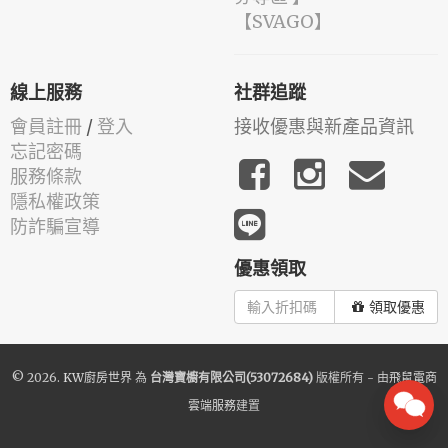
️【SVAGO】️
線上服務
社群追蹤
會員註冊
/
登入
接收優惠與新產品資訊
忘記密碼
服務條款
隱私權政策
防詐騙宣導
優惠領取
領取優惠
© 2026.
KW廚房世界
為
台灣寶櫥有限公司(53072684)
版權所有 - 由
飛鼠電商
雲端服務
建置