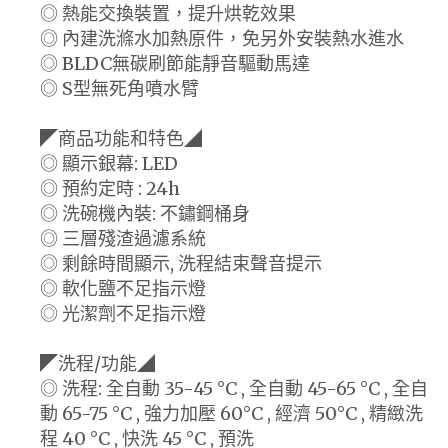
◎ 熱能交換裝置，提升烘乾效果
◎ 內建洗滌水加熱原件，免另外安裝熱水進水
◎ BLDC無碳刷節能靜音驅動馬達
◎ S型無死角噴水臂
◤商品功能和特色◢
◎ 顯示銀幕: LED
◎ 預約定時 : 24h
◎ 洗碗機內裝: 不鏽鋼桶身
◎ 三層殘渣過濾系統
◎ 剩餘時間顯示, 洗程結束聲音提示
◎ 軟化鹽不足指示燈
◎ 光潔劑不足指示燈
◤洗程/功能◢
◎ 洗程: 全自動 35-45 °C , 全自動 45-65 °C , 全自
動 65-75 °C , 強力加壓 60°C , 經濟 50°C , 精緻洗
程 40 °C , 快洗 45 °C , 預洗