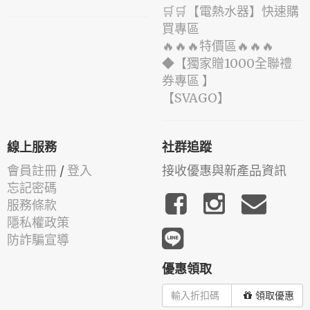
🛒🛒【電熱水器】快速購
買專區
🔥🔥🔥特價區🔥🔥🔥
◆【獨家贈1000全聯禮
券專區 】
️【SVAGO】️
線上服務
社群追蹤
會員註冊
/
登入
接收優惠與新產品資訊
忘記密碼
服務條款
隱私權政策
防詐騙宣導
優惠領取
領取優惠