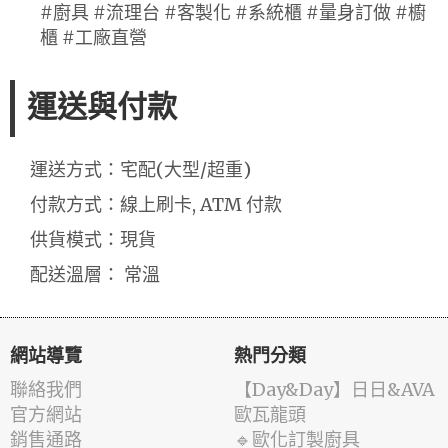
#廚具 #流理台 #客製化 #系統櫃 #量身訂做 #櫥
櫃 #工廠直營
運送與付款
運送方式：宅配(大型/超重)
付款方式：線上刷卡, ATM 付款
供貨模式：現貨
配送溫層： 常溫
網站導覽
熱門分類
聯絡我們
️【Day&Day】️日日&AVA
官方網站
歐瓦龍頭
銷售通路
🔹歐化訂製廚具