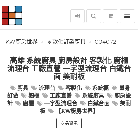
選單
KW廚房世界
KW廚房世界
🔹歐化訂製廚具
004072
高雄 系統廚具 廚房設計 客製化 廚櫃
流理台 工廠直營 一字型流理台 白鐵台
面 美耐板
廚具
流理台
客製化
系統櫃
量身
訂做
櫥櫃
工廠直營
系統廚具
廚房設
計
廚櫃
一字型流理台
白鐵台面
美耐
板
【KW廚房世界】
商品資訊