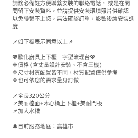
請務必備註方便聯繫安裝的聯絡電話， 或是在問
問留下安裝資料，並請提供安裝環境照片供確認
以免聯繫不上您，無法確認訂單，影響後續安裝進
度
📌如下標表示同意以上📌
💖歐化廚具上下櫃一字型流理台💖
🔷價格 (含丈量設計安裝、不含三機)
🔷尺寸材質配置皆不同，材質配置僅供參考
🔷也可依您的需求量身訂做
📌全長320公分
📌美耐檯面+木心桶上下櫃+美耐門板
📌加大水槽
🔔目前服務地區：高雄市