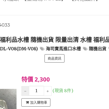
4033
 福利品水槽 隨機出貨 限量出清 水槽 福利
DL-V08(DM-V08)
海司寶馬進口水槽
隨機出貨
商品資訊
特價 2,300
(現貨 8件)
加入購物車