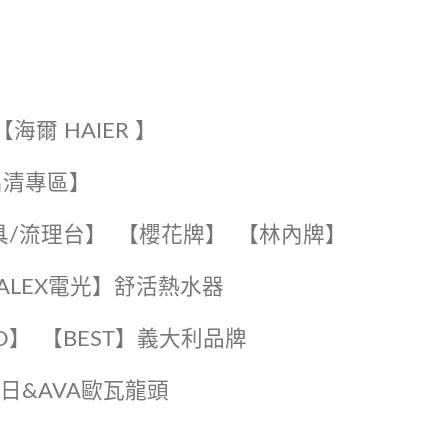
【海爾 HAIER 】
出清專區】
具/流理台】
【櫻花牌】
【林內牌】
️【ALEX電光】舒活熱水器️️
O】️
️【BEST】️義大利品牌
️日日&AVA歐瓦龍頭