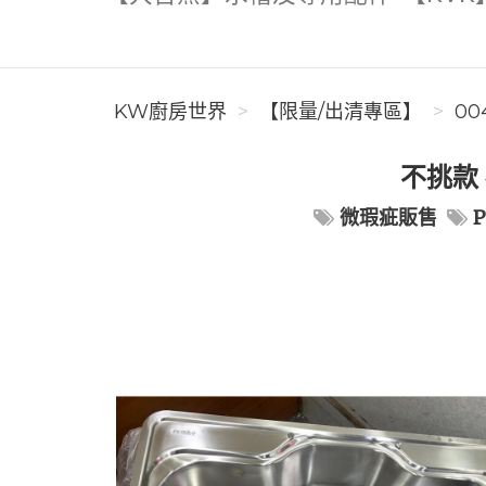
KW廚房世界
【限量/出清專區】
00
不挑款
微瑕疵販售
P