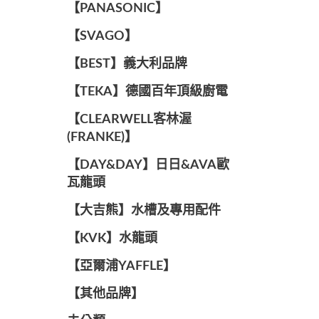
️【PANASONIC】️
️【SVAGO】️
️【BEST】️義大利品牌
️【TEKA】️德國百年頂級廚電
️【CLEARWELL客林渥
(FRANKE)】️
️【DAY&DAY】️日日&AVA歐
瓦龍頭
【大吉熊】水槽及專用配件
️【KVK】水龍頭️
【亞爾浦YAFFLE】
️【其他品牌】️