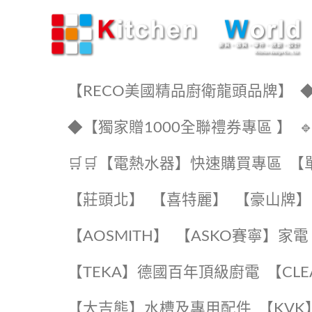
KW廚房世界
【RECO美國精品廚衛龍頭品牌】
◆
◆【獨家贈1000全聯禮券專區 】
🛒🛒【電熱水器】快速購買專區
【
【莊頭北】
【喜特麗】
【豪山牌】
【AOSMITH】
【ASKO賽寧】家電
️【TEKA】️德國百年頂級廚電
️【CL
【大吉熊】水槽及專用配件
️【KV