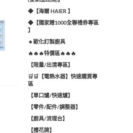
(全新品出清)】
◆【海爾 HAIER 】
◆【獨家贈1000全聯禮券專區
】
🔹歐化訂製廚具
🔥🔥🔥特價區🔥🔥🔥
【限量/出清專區】
🛒🛒【電熱水器】快速購買專
區
【單口爐/快速爐】
【零件/配件/調整器】
【廚具/流理台】
【櫻花牌】