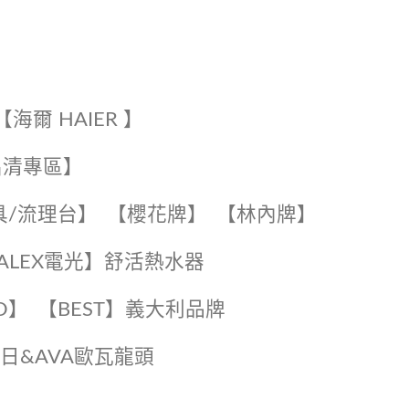
【海爾 HAIER 】
出清專區】
具/流理台】
【櫻花牌】
【林內牌】
️【ALEX電光】舒活熱水器️️
O】️
️【BEST】️義大利品牌
️日日&AVA歐瓦龍頭