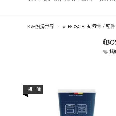
KW廚房世界
🔹 BOSCH ★ 零件 / 配
《BO
烤
特 價