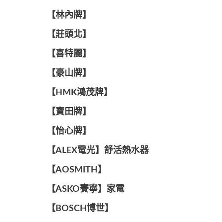
【林內牌】
【莊頭北】
【喜特麗】
【豪山牌】
【HMK鴻茂牌】
【寶田牌】
️【怡心牌】️
️️【ALEX電光】舒活熱水器️️
【AOSMITH】
【ASKO賽寧】家電
【BOSCH博世】