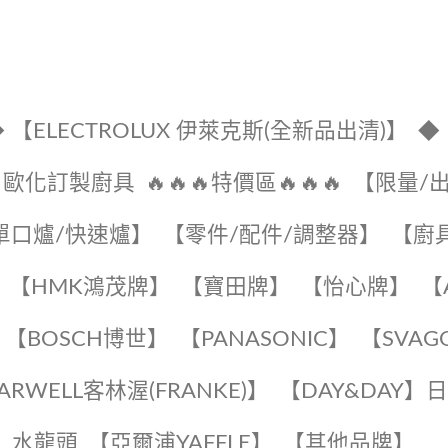
 【ELECTROLUX 伊萊克斯(全新品出清)】
◆
🔹歐化訂製廚具
🔥🔥🔥特價區🔥🔥🔥
【限量/
單口爐/快速爐】
【零件/配件/調整器】
【廚
【HMK鴻茂牌】
【寶田牌】
️【怡心牌】️
️
【BOSCH博世】
️【PANASONIC】️
️【SVAG
EARWELL客林渥(FRANKE)】️
️【DAY&DAY】
K】水龍頭️
【亞爾浦YAFFLE】
️【其他品牌】️