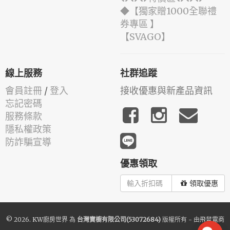
◆【獨家贈1000全聯禮
券專區 】
️【SVAGO】️
線上服務
社群追蹤
會員註冊
/
登入
接收優惠與新產品資訊
忘記密碼
服務條款
隱私權政策
防詐騙宣導
優惠領取
領取優惠
© 2026.
KW廚房世界
為
台灣寶櫥有限公司(53072684)
版權所有 - 由
飛鼠電商