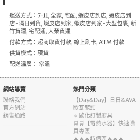
運送方式：7-11, 全家, 宅配, 蝦皮店到店, 蝦皮店到
店-隔日到貨, 蝦皮店到家, 蝦皮店到家-大型包裹, 新
竹貨運, 宅配通, 大榮貨運
付款方式：超商取貨付款, 線上刷卡, ATM 付款
供貨模式：現貨
配送溫層： 常溫
網站導覽
熱門分類
聯絡我們
️【Day&Day】️日日&AVA
官方網站
歐瓦龍頭
銷售通路
🔹歐化訂製廚具
🛒🛒【電熱水器】快速購
買專區
🔥🔥🔥特價區🔥🔥🔥