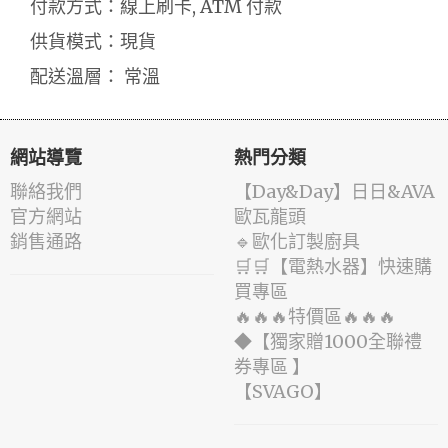
付款方式：線上刷卡, ATM 付款
供貨模式：現貨
配送溫層： 常溫
網站導覽
熱門分類
聯絡我們
️【Day&Day】️日日&AVA
官方網站
歐瓦龍頭
銷售通路
🔹歐化訂製廚具
🛒🛒【電熱水器】快速購
買專區
🔥🔥🔥特價區🔥🔥🔥
◆【獨家贈1000全聯禮
券專區 】
️【SVAGO】️