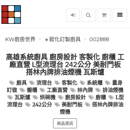
選單
KW廚房世界
KW廚房世界
🔹歐化訂製廚具
002888
高雄系統廚具 廚房設計 客製化 廚櫃 工
廠直營 L型流理台 242公分 美耐門板
搭林內牌排油煙機 瓦斯爐
廚具
流理台
客製化
系統櫃
量身
訂做
櫥櫃
工廠直營
林內牌
排油煙機
瓦斯爐
烘碗機
廚房設計
廚櫃
L型
流理台
242公分
美耐門板
搭林內牌排油
煙機
商品資訊