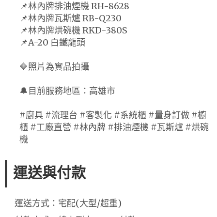
📌林內牌排油煙機 RH-8628
📌林內牌瓦斯爐 RB-Q230
📌林內牌烘碗機 RKD-380S
📌A-20 白鐵龍頭
🔶照片為實品拍攝
🔔目前服務地區：高雄市
#廚具 #流理台 #客製化 #系統櫃 #量身訂做 #櫥
櫃 #工廠直營 #林內牌 #排油煙機 #瓦斯爐 #烘碗
機
運送與付款
運送方式：宅配(大型/超重)