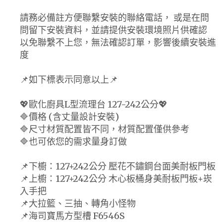
請務必備註方便聯繫安裝的聯絡電話， 或是在問
問留下安裝資料，並請提供安裝環境照片供確認
以免聯繫不上您，無法確認訂單，影響後續安裝進
度
📌如下標表示同意以上📌
💖歐化廚具L型流理台 127-242公分💖
🔷價格 (含丈量設計安裝)
🔷尺寸材質配置皆不同，材質配置僅供參考
🔷也可依您的需求量身訂做
📌下櫥：127+242公分 壓花不鏽鋼台面美耐板門板
📌上櫥：127+242公分 木心板桶身美耐板門板+崁
入手把
📌大拉籃、三抽、轉角小怪物
📌海司寶馬方型槽 F6546S