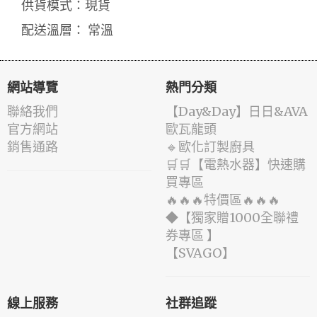
供貨模式：現貨
配送溫層： 常溫
網站導覽
熱門分類
聯絡我們
️【Day&Day】️日日&AVA
官方網站
歐瓦龍頭
銷售通路
🔹歐化訂製廚具
🛒🛒【電熱水器】快速購
買專區
🔥🔥🔥特價區🔥🔥🔥
◆【獨家贈1000全聯禮
券專區 】
️【SVAGO】️
線上服務
社群追蹤