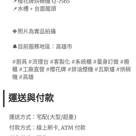
📌櫻花牌烘碗機 Q-7565
📌水槽 + 台面龍頭
🔶照片為實品拍攝
🔔目前服務地區：高雄市
#廚具 #流理台 #客製化 #系統櫃 #量身訂做 #櫥
櫃 #工廠直營 #櫻花牌 #排油煙機 #瓦斯爐 #烘碗
機 #高雄
運送與付款
運送方式：宅配(大型/超重)
付款方式：線上刷卡, ATM 付款