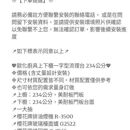
※【下單提醒】※
請務必備註方便聯繫安裝的聯絡電話， 或是在問
問留下安裝資料，並請提供安裝環境照片供確認
以免聯繫不上您，無法確認訂單，影響後續安裝進
度
📌如下標表示同意以上📌
💖歐化廚具上下櫃一字型流理台 234公分💖
🔷價格 (含丈量設計安裝)
🔷尺寸材質配置皆不同，材質配置僅供參考
🔷也可依您的需求量身訂做
📌上櫥：234公分，美耐板門板
📌下櫥：234公分，美耐板門板台面
📌一大抽
📌櫻花牌排油煙機 R-3500
📌櫻花牌玻璃檯面爐 G2522