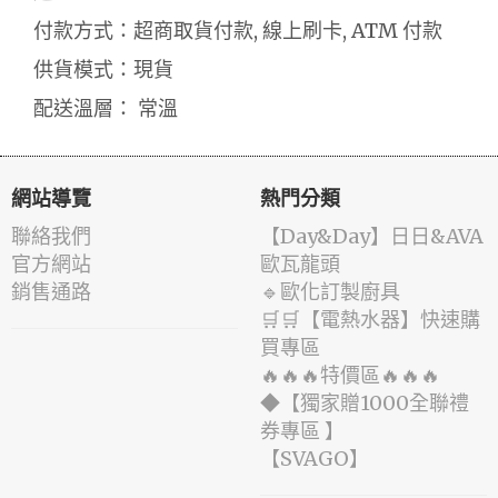
付款方式：超商取貨付款, 線上刷卡, ATM 付款
供貨模式：現貨
配送溫層： 常溫
網站導覽
熱門分類
聯絡我們
️【Day&Day】️日日&AVA
官方網站
歐瓦龍頭
銷售通路
🔹歐化訂製廚具
🛒🛒【電熱水器】快速購
買專區
🔥🔥🔥特價區🔥🔥🔥
◆【獨家贈1000全聯禮
券專區 】
️【SVAGO】️