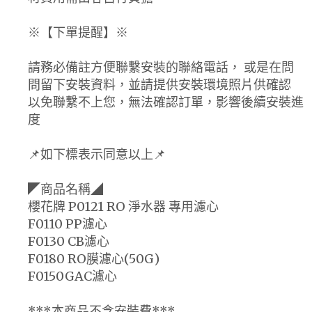
※【下單提醒】※
請務必備註方便聯繫安裝的聯絡電話， 或是在問
問留下安裝資料，並請提供安裝環境照片供確認
以免聯繫不上您，無法確認訂單，影響後續安裝進
度
📌如下標表示同意以上📌
◤商品名稱◢
櫻花牌 P0121 RO 淨水器 專用濾心
F0110 PP濾心
F0130 CB濾心
F0180 RO膜濾心(50G)
F0150GAC濾心
***本商品不含安裝費***