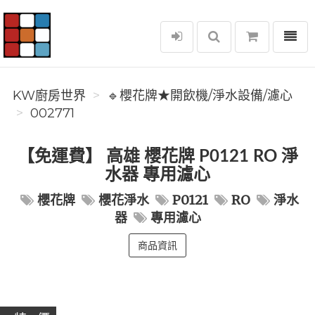
選單
KW廚房世界
KW廚房世界
🔹櫻花牌★開飲機/淨水設備/濾心
002771
【免運費】 高雄 櫻花牌 P0121 RO 淨
水器 專用濾心
櫻花牌
櫻花淨水
P0121
RO
淨水
器
專用濾心
商品資訊