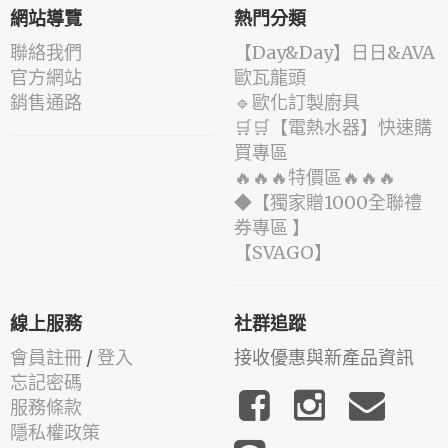
網站導覽
熱門分類
聯絡我們
️【Day&Day】️日日&AVA
官方網站
歐瓦龍頭
銷售通路
🔹歐化訂製廚具
🛒🛒【電熱水器】快速購
買專區
🔥🔥🔥特價區🔥🔥🔥
◆【獨家贈1000全聯禮
券專區 】
️【SVAGO】️
線上服務
社群追蹤
會員註冊
/
登入
接收優惠與新產品資訊
忘記密碼
服務條款
隱私權政策