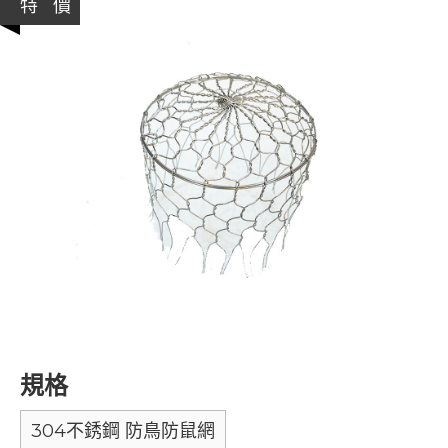
特 價
規格
304不銹鋼 防鳥防鼠網