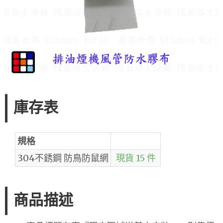
庫存表
規格
304不銹鋼 防鳥防鼠網
現貨 15 件
商品描述