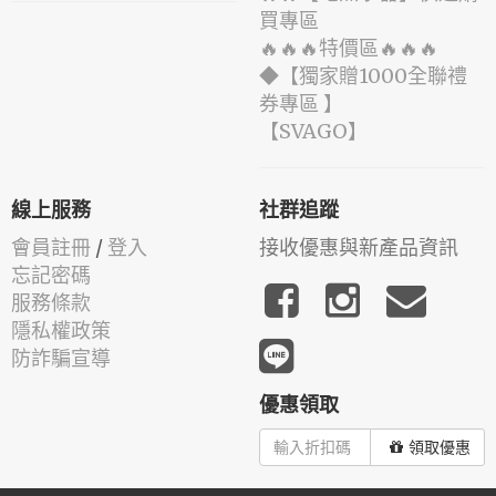
買專區
🔥🔥🔥特價區🔥🔥🔥
◆【獨家贈1000全聯禮
券專區 】
️【SVAGO】️
線上服務
社群追蹤
會員註冊
/
登入
接收優惠與新產品資訊
忘記密碼
服務條款
隱私權政策
防詐騙宣導
優惠領取
領取優惠