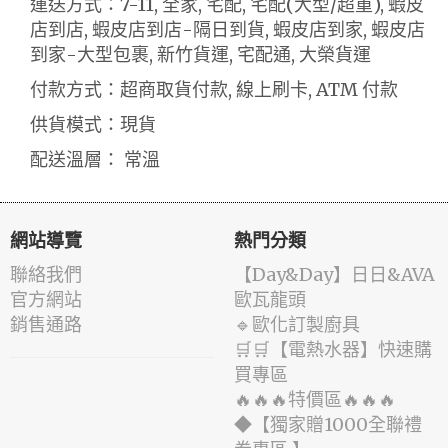
運送方式：7-11, 全家, 宅配, 宅配(大型/超重), 蝦皮
店到店, 蝦皮店到店-隔日到貨, 蝦皮店到家, 蝦皮店
到家-大型包裹, 新竹貨運, 宅配通, 大榮貨運
付款方式：超商取貨付款, 線上刷卡, ATM 付款
供貨模式：現貨
配送溫層： 常溫
網站導覽
熱門分類
聯絡我們
️【Day&Day】️日日&AVA
官方網站
歐瓦龍頭
銷售通路
🔹歐化訂製廚具
🛒🛒【電熱水器】快速購
買專區
🔥🔥🔥特價區🔥🔥🔥
◆【獨家贈1000全聯禮