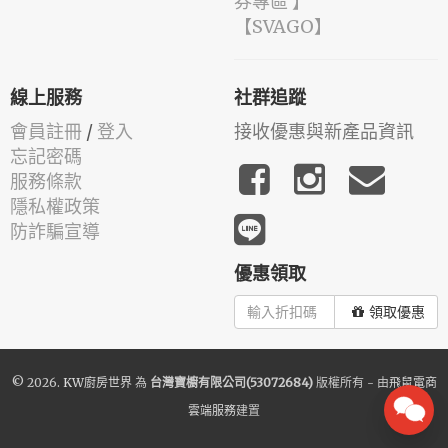
券專區 】
️【SVAGO】️
線上服務
社群追蹤
會員註冊
/
登入
接收優惠與新產品資訊
忘記密碼
服務條款
隱私權政策
防詐騙宣導
優惠領取
領取優惠
© 2026.
KW廚房世界
為
台灣寶櫥有限公司(53072684)
版權所有 - 由
飛鼠電商
雲端服務
建置