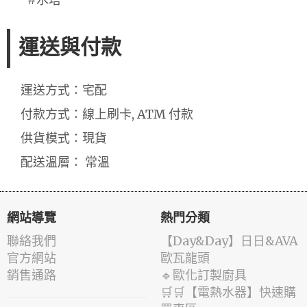
運送與付款
運送方式：宅配
付款方式：線上刷卡, ATM 付款
供貨模式：現貨
配送溫層： 常溫
網站導覽
熱門分類
聯絡我們
️【Day&Day】️日日&AVA
官方網站
歐瓦龍頭
銷售通路
🔹歐化訂製廚具
🛒🛒【電熱水器】快速購