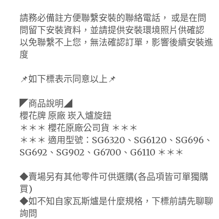
請務必備註方便聯繫安裝的聯絡電話， 或是在問
問留下安裝資料，並請提供安裝環境照片供確認
以免聯繫不上您，無法確認訂單，影響後續安裝進
度
📌如下標表示同意以上📌
◤商品說明◢
櫻花牌 原廠 崁入爐旋鈕
＊＊＊ 櫻花原廠公司貨 ＊＊＊
＊＊＊ 適用型號：SG6320、SG6120、SG696、
SG692、SG902、G6700、G6110 ＊＊＊
◆賣場另有其他零件可供選購(各品項皆可單獨購
買)
◆如不知自家瓦斯爐是什麼規格，下標前請先聊聊
詢問