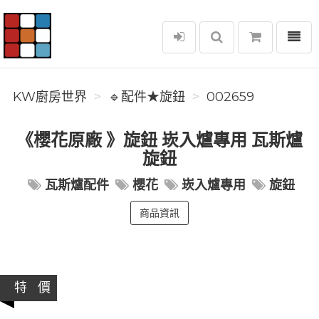
選單
KW廚房世界
KW廚房世界
🔹配件★旋鈕
002659
《櫻花原廠 》旋鈕 崁入爐專用 瓦斯爐
旋鈕
瓦斯爐配件
櫻花
崁入爐專用
旋鈕
商品資訊
特 價