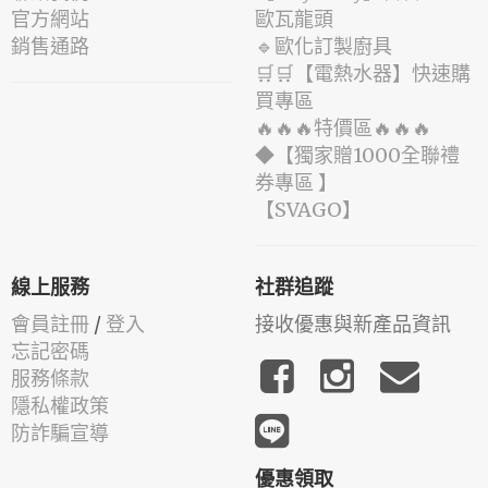
官方網站
歐瓦龍頭
銷售通路
🔹歐化訂製廚具
🛒🛒【電熱水器】快速購
買專區
🔥🔥🔥特價區🔥🔥🔥
◆【獨家贈1000全聯禮
券專區 】
️【SVAGO】️
線上服務
社群追蹤
會員註冊
/
登入
接收優惠與新產品資訊
忘記密碼
服務條款
隱私權政策
防詐騙宣導
優惠領取