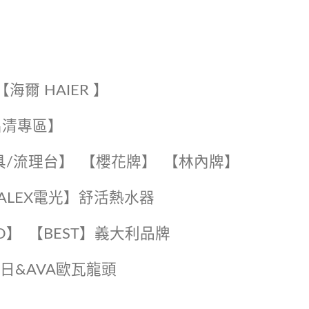
【海爾 HAIER 】
出清專區】
具/流理台】
【櫻花牌】
【林內牌】
️【ALEX電光】舒活熱水器️️
O】️
️【BEST】️義大利品牌
️日日&AVA歐瓦龍頭