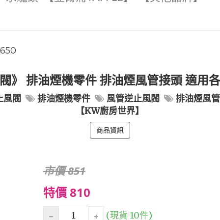
650
閥》 排油煙機零件 排油煙風管接頭 適用
止風閥
排油煙機零件
風管逆止風閥
排油煙風
【KW廚房世界】
商品資訊
市價 851
特價 810
(現貨 10件)