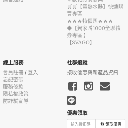
🛒🛒【電熱水器】快速購
買專區
🔥🔥🔥特價區🔥🔥🔥
◆【獨家贈1000全聯禮
券專區 】
️【SVAGO】️
線上服務
社群追蹤
會員註冊
/
登入
接收優惠與新產品資訊
忘記密碼
服務條款
隱私權政策
防詐騙宣導
優惠領取
領取優惠