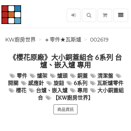
選單
KW廚房世界
KW廚房世界
🔹零件★瓦斯爐
002619
《櫻花原廠》大小銅蓋組合 6系列 台
爐、嵌入爐 專用
零件
爐架
爐頭
銅蓋
清潔盤
開關
感應針
旋鈕
6系列
瓦斯爐零件
櫻花
台爐、嵌入爐
專用
大小銅蓋組
合
【KW廚房世界】
商品資訊