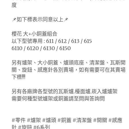
度
📌如下標表示同意以上📌
櫻花 大+小銅蓋組合
以下型號專用 : 611 / 612 / 613 / 615
6110 / 6120 / 6130 / 6150
另有爐架、大小銅蓋、爐頭底座、清潔盤、瓦斯開
關、旋鈕、感應針各別賣場，如有需要可在其賣場
下標!!!
另有各廠牌各型號的瓦斯爐.檯面爐.崁入爐爐架
需要何種型號爐架或銅蓋請至問與答詢問
#零件 #爐架 #爐頭 #銅蓋 #清潔盤 #開關 #感應
針 #旋鈕 #6系列