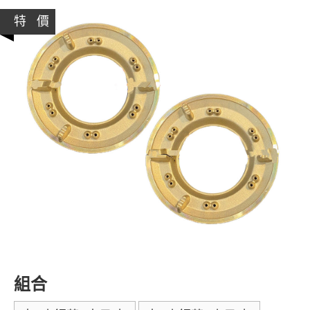
特 價
組合