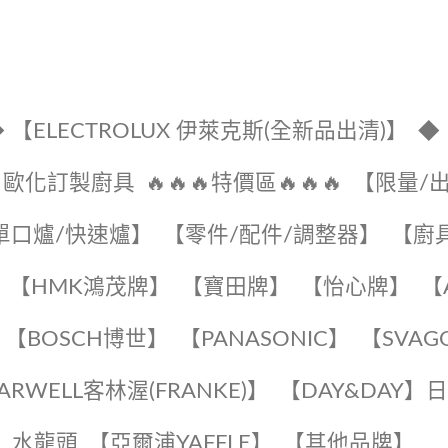
 【ELECTROLUX 伊萊克斯(全新品出清)】
◆
🔹歐化訂製廚具
🔥🔥🔥特價區🔥🔥🔥
【限量/
單口爐/快速爐】
【零件/配件/調整器】
【廚
【HMK鴻茂牌】
【寶田牌】
️【怡心牌】️
️
【BOSCH博世】
️【PANASONIC】️
️【SVAG
EARWELL客林渥(FRANKE)】️
️【DAY&DAY】
K】水龍頭️
【亞爾浦YAFFLE】
️【其他品牌】️