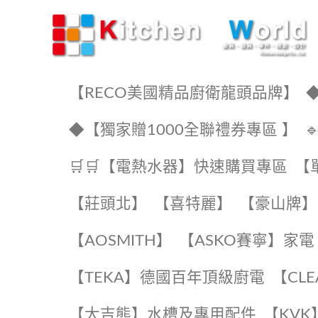
KW廚房世界
【RECO美國精品廚衛龍頭品牌】
◆
◆【獨家贈1000全聯禮券專區 】
🛒🛒【電熱水器】快速購買專區
【
【莊頭北】
【喜特麗】
【豪山牌】
【AOSMITH】
【ASKO賽寧】家電
️【TEKA】️德國百年頂級廚電
️【CL
【大吉熊】水槽及專用配件
️【KV