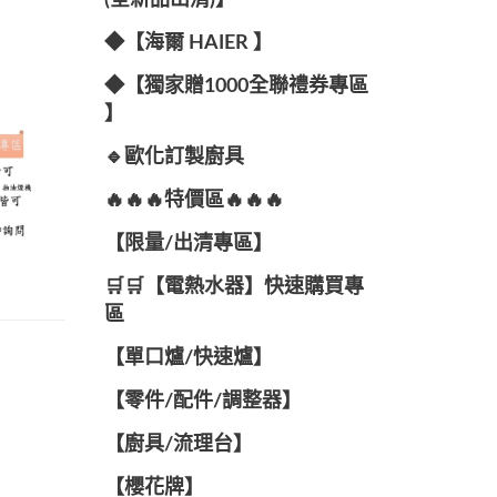
(全新品出清)】
◆【海爾 HAIER 】
◆【獨家贈1000全聯禮券專區
】
🔹歐化訂製廚具
🔥🔥🔥特價區🔥🔥🔥
【限量/出清專區】
🛒🛒【電熱水器】快速購買專
區
【單口爐/快速爐】
【零件/配件/調整器】
【廚具/流理台】
【櫻花牌】