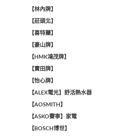
【林內牌】
【莊頭北】
【喜特麗】
【豪山牌】
【HMK鴻茂牌】
【寶田牌】
️【怡心牌】️
️️【ALEX電光】舒活熱水器️️
【AOSMITH】
【ASKO賽寧】家電
【BOSCH博世】