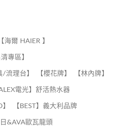
【海爾 HAIER 】
出清專區】
具/流理台】
【櫻花牌】
【林內牌】
️【ALEX電光】舒活熱水器️️
O】️
️【BEST】️義大利品牌
️日日&AVA歐瓦龍頭