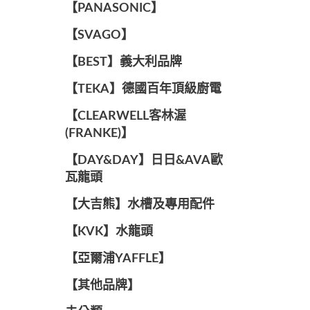
️【PANASONIC】️
️【SVAGO】️
️【BEST】️義大利品牌
️【TEKA】️德國百年頂級廚電
️【CLEARWELL客林渥
(FRANKE)】️
️【DAY&DAY】️日日&AVA歐
瓦龍頭
【大吉熊】水槽及專用配件
️【KVK】水龍頭️
【亞爾浦YAFFLE】
️【其他品牌】️