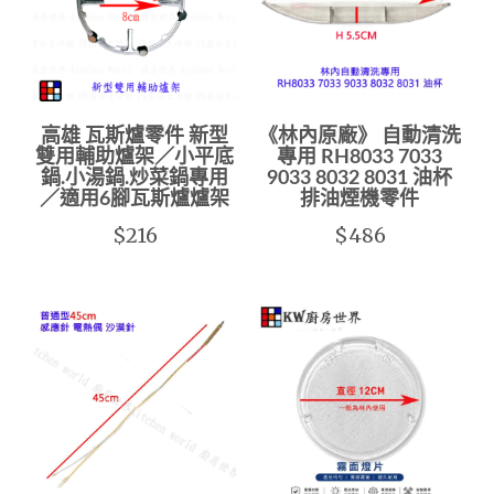
高雄 瓦斯爐零件 新型
《林內原廠》 自動清洗
雙用輔助爐架／小平底
專用 RH8033 7033
鍋.小湯鍋.炒菜鍋專用
9033 8032 8031 油杯
／適用6腳瓦斯爐爐架
排油煙機零件
$216
$486