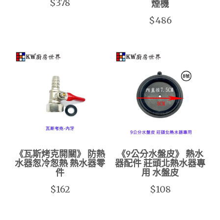
$378
煙機
$486
《瓦斯烤克開關》 防熱
《9公分水盤皮》 熱水
水器怱冷怱熱 熱水器零
器配件 莊頭北熱水器專
件
用 水盤皮
$162
$108