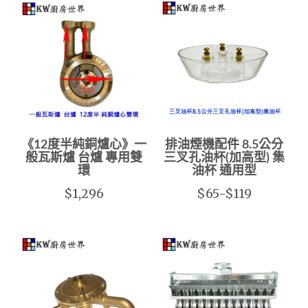
《12度半純銅爐心》一
排油煙機配件 8.5公分
般瓦斯爐 台爐 專用雙
三叉孔油杯(加高型) 集
環
油杯 通用型
$1,296
$65-$119