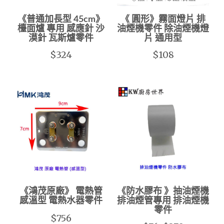
《普通加長型 45cm》
《 圓形》霧面燈片 排
檯面爐 專用 感應針 沙
油煙機零件 除油煙機燈
漠針 瓦斯爐零件
片 通用型
$324
$108
《鴻茂原廠》 電熱管
《防水膠布 》抽油煙機
感溫型 電熱水器零件
排油煙管專用 排油煙機
零件
$756