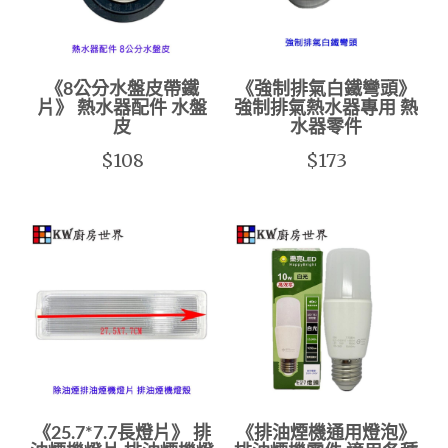
《8公分水盤皮帶鐵
《強制排氣白鐵彎頭》
片》 熱水器配件 水盤
強制排氣熱水器專用 熱
皮
水器零件
$108
$173
《25.7*7.7長燈片》 排
《排油煙機通用燈泡》