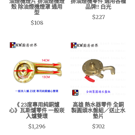
油煙機燈片 排油煙機燈
排油煙機零件 適用各種
殼 除油煙機燈罩 通用
品牌!! 白光
型
$227
$108
《 23度專用純銅爐
高雄 熱水器零件 全銅
心》瓦斯爐零件 一般崁
製圓頭水盤組／送止水
入爐雙環
墊片
$1,296
$702