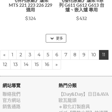
《林內原廠》爐架
《櫻花原廠》爐架 6系
MTS 221 223 226 229
列 G611 G612 G613 台
適用
爐、嵌入爐 專用
$324
$432
更多
«
1
2
3
4
5
6
7
8
9
10
11
12
13
14
15
16
»
網站導覽
熱門分類
聯絡我們
️【Day&Day】️日日&AVA
官方網站
歐瓦龍頭
銷售通路
🔹歐化訂製廚具