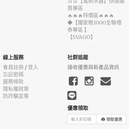
🛒🛒【電熱水器】快速購
買專區
🔥🔥🔥特價區🔥🔥🔥
◆【獨家贈1000全聯禮
券專區 】
️【SVAGO】️
線上服務
社群追蹤
會員註冊
/
登入
接收優惠與新產品資訊
忘記密碼
服務條款
隱私權政策
防詐騙宣導
優惠領取
領取優惠