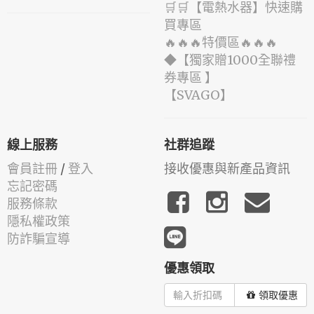
🛒🛒【電熱水器】快速購
買專區
🔥🔥🔥特價區🔥🔥🔥
◆【獨家贈1000全聯禮
券專區 】
️【SVAGO】️
線上服務
社群追蹤
會員註冊
/
登入
接收優惠與新產品資訊
忘記密碼
服務條款
隱私權政策
防詐騙宣導
優惠領取
領取優惠