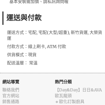
基本安裝需加價、請私訊詢問喔
運送與付款
運送方式：宅配, 宅配(大型/超重), 新竹貨運, 大榮貨
運
付款方式：線上刷卡, ATM 付款
供貨模式：現貨
配送溫層： 常溫
網站導覽
熱門分類
聯絡我們
️【Day&Day】️日日&AVA
官方網站
歐瓦龍頭
銷售通路
🔹歐化訂製廚具