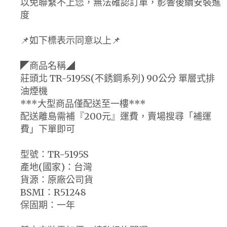
以免聯繫不上您，無法確認訂單，影響後續安裝進
度
📌如下標表示同意以上📌
◤商品名稱◢
莊頭北 TR-5195S(不銹鋼系列) 90公分 單層式排
油煙機
***大型商品僅配送至一樓***
配送離島需補『200元』運費，賣場搜尋「補運
費」下單即可
型號：TR-5195S
產地(國家)：台灣
貨源：原廠公司貨
BSMI：R51248
保固期：一年