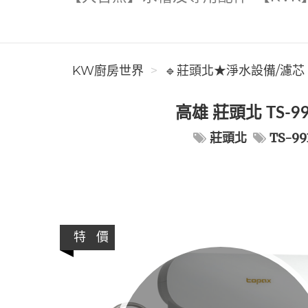
KW廚房世界
🔹莊頭北★淨水設備/濾芯
高雄 莊頭北 TS-
莊頭北
TS-99
特 價