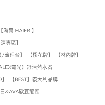
【海爾 HAIER 】
出清專區】
具/流理台】
【櫻花牌】
【林內牌】
️【ALEX電光】舒活熱水器️️
O】️
️【BEST】️義大利品牌
️日日&AVA歐瓦龍頭