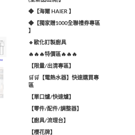
(全新品出清)】
◆【海爾 HAIER 】
◆【獨家贈1000全聯禮券專區
】
🔹歐化訂製廚具
🔥🔥🔥特價區🔥🔥🔥
【限量/出清專區】
🛒🛒【電熱水器】快速購買專
區
【單口爐/快速爐】
【零件/配件/調整器】
【廚具/流理台】
【櫻花牌】