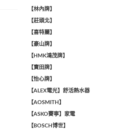
【林內牌】
【莊頭北】
【喜特麗】
【豪山牌】
【HMK鴻茂牌】
【寶田牌】
️【怡心牌】️
️️【ALEX電光】舒活熱水器️️
【AOSMITH】
【ASKO賽寧】家電
【BOSCH博世】