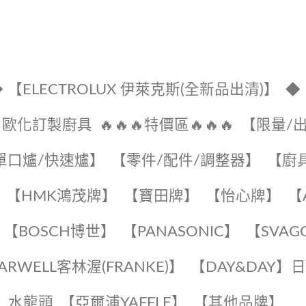
 【ELECTROLUX 伊萊克斯(全新品出清)】
◆
🔹歐化訂製廚具
🔥🔥🔥特價區🔥🔥🔥
【限量/
單口爐/快速爐】
【零件/配件/調整器】
【廚
【HMK鴻茂牌】
【寶田牌】
️【怡心牌】️
️
【BOSCH博世】
️【PANASONIC】️
️【SVAG
EARWELL客林渥(FRANKE)】️
️【DAY&DAY】
K】水龍頭️
【亞爾浦YAFFLE】
️【其他品牌】️