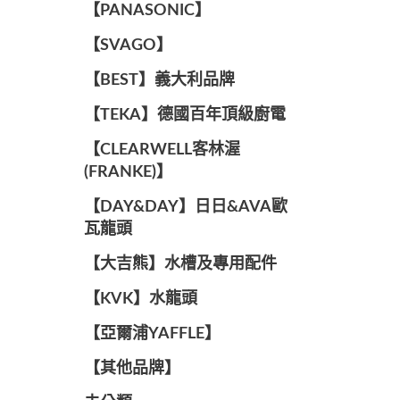
️【PANASONIC】️
️【SVAGO】️
️【BEST】️義大利品牌
️【TEKA】️德國百年頂級廚電
️【CLEARWELL客林渥
(FRANKE)】️
️【DAY&DAY】️日日&AVA歐
瓦龍頭
【大吉熊】水槽及專用配件
️【KVK】水龍頭️
【亞爾浦YAFFLE】
️【其他品牌】️