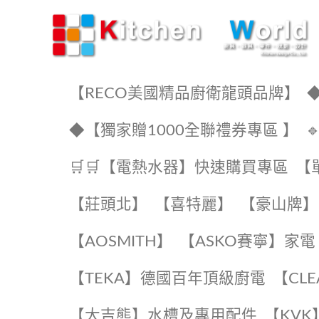
KW廚房世界
【RECO美國精品廚衛龍頭品牌】
◆
◆【獨家贈1000全聯禮券專區 】
🛒🛒【電熱水器】快速購買專區
【
【莊頭北】
【喜特麗】
【豪山牌】
【AOSMITH】
【ASKO賽寧】家電
️【TEKA】️德國百年頂級廚電
️【CL
【大吉熊】水槽及專用配件
️【KV