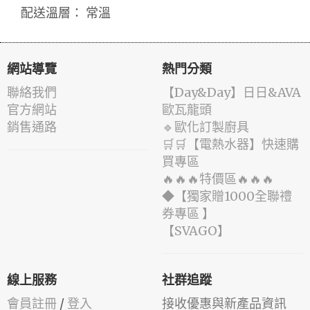
配送溫層： 常溫
網站導覽
熱門分類
聯絡我們
️【Day&Day】️日日&AVA
官方網站
歐瓦龍頭
銷售通路
🔹歐化訂製廚具
🛒🛒【電熱水器】快速購
買專區
🔥🔥🔥特價區🔥🔥🔥
◆【獨家贈1000全聯禮
券專區 】
️【SVAGO】️
線上服務
社群追蹤
會員註冊
/
登入
接收優惠與新產品資訊