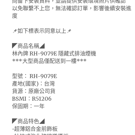
問留下安裝資料，並請提供安裝環境照片供確認
以免聯繫不上您，無法確認訂單，影響後續安裝進
度
📌如下標表示同意以上📌
◤商品名稱◢
林內牌 RH-9079E 隱藏式排油煙機
***大型商品僅配送到一樓***
型號： RH-9079E
產地(國家)：台灣
貨源：原廠公司貨
BSMI：R51206
保固期：一年
◤商品特色◢
•超薄鋁合金前飾板