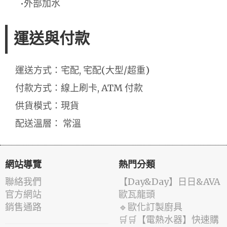
•外部加水
運送與付款
運送方式：宅配, 宅配(大型/超重)
付款方式：線上刷卡, ATM 付款
供貨模式：現貨
配送溫層： 常溫
網站導覽
熱門分類
聯絡我們
️【Day&Day】️日日&AVA
官方網站
歐瓦龍頭
銷售通路
🔹歐化訂製廚具
🛒🛒【電熱水器】快速購