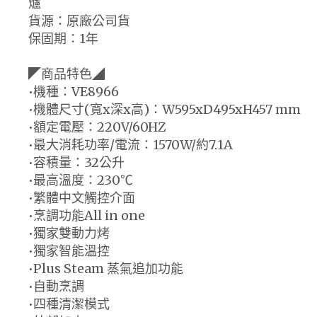
爐
貨源：原廠公司貨
保固期：1年
◤商品特色◢
•機種：VE8966
•機體尺寸(寬x深x高)：W595xD495xH457 mm
•額定電壓：220V/60HZ
•最大消耗功率/電流：1570W/約7.1A
•容積量：32公升
•最高溫度：230℃
•繁體中文觸控介面
•烹調功能All in one
•獨家雙動力烤
•獨家智能溫控
•Plus Steam 蒸氣追加功能
•自動烹調
•四種清潔模式