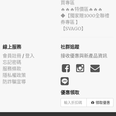
買專區
🔥🔥🔥特價區🔥🔥🔥
◆【獨家贈1000全聯禮
券專區 】
️【SVAGO】️
線上服務
社群追蹤
會員註冊
/
登入
接收優惠與新產品資訊
忘記密碼
服務條款
隱私權政策
防詐騙宣導
優惠領取
領取優惠