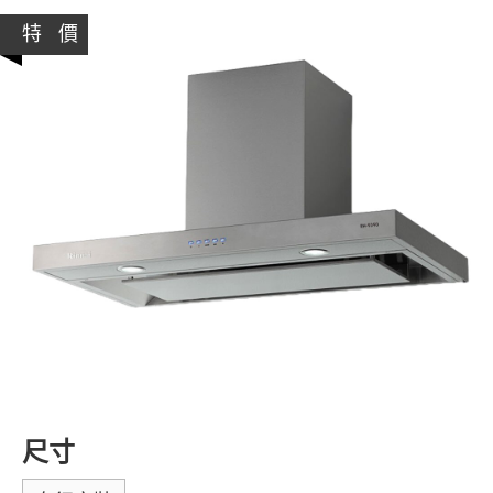
特 價
尺寸