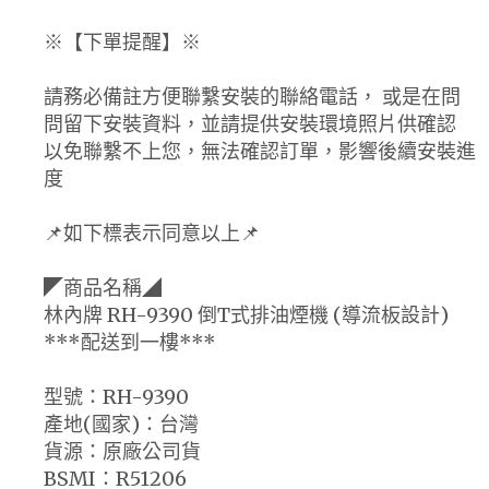
※【下單提醒】※
請務必備註方便聯繫安裝的聯絡電話， 或是在問
問留下安裝資料，並請提供安裝環境照片供確認
以免聯繫不上您，無法確認訂單，影響後續安裝進
度
📌如下標表示同意以上📌
◤商品名稱◢
林內牌 RH-9390 倒T式排油煙機 (導流板設計)
***配送到一樓***
型號：RH-9390
產地(國家)：台灣
貨源：原廠公司貨
BSMI：R51206