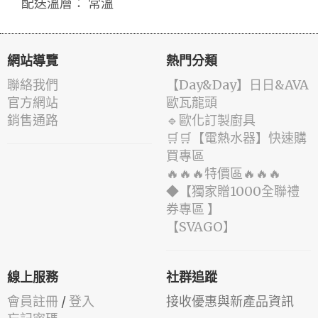
配送溫層： 常溫
網站導覽
熱門分類
聯絡我們
️【Day&Day】️日日&AVA
官方網站
歐瓦龍頭
銷售通路
🔹歐化訂製廚具
🛒🛒【電熱水器】快速購
買專區
🔥🔥🔥特價區🔥🔥🔥
◆【獨家贈1000全聯禮
券專區 】
️【SVAGO】️
線上服務
社群追蹤
會員註冊
/
登入
接收優惠與新產品資訊