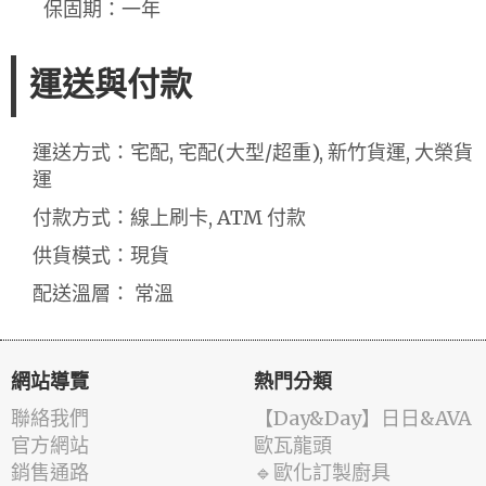
保固期：一年
運送與付款
運送方式：宅配, 宅配(大型/超重), 新竹貨運, 大榮貨
運
付款方式：線上刷卡, ATM 付款
供貨模式：現貨
配送溫層： 常溫
網站導覽
熱門分類
聯絡我們
️【Day&Day】️日日&AVA
官方網站
歐瓦龍頭
銷售通路
🔹歐化訂製廚具