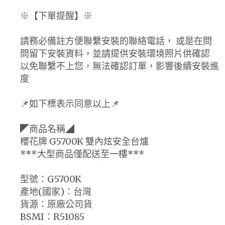
※【下單提醒】※
請務必備註方便聯繫安裝的聯絡電話， 或是在問
問留下安裝資料，並請提供安裝環境照片供確認
以免聯繫不上您，無法確認訂單，影響後續安裝進
度
📌如下標表示同意以上📌
◤商品名稱◢
櫻花牌 G5700K 雙內炫安全台爐
***大型商品僅配送至一樓***
型號：G5700K
產地(國家)：台灣
貨源：原廠公司貨
BSMI：R51085