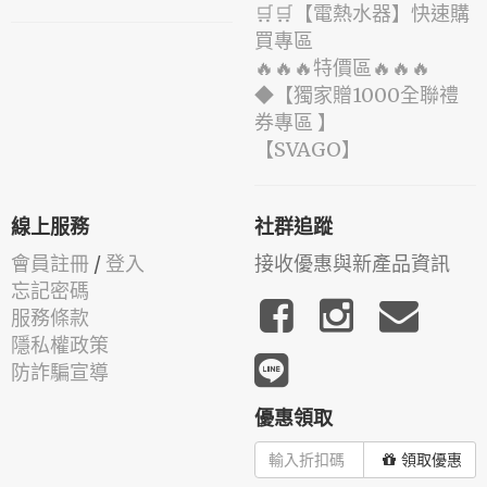
🛒🛒【電熱水器】快速購
買專區
🔥🔥🔥特價區🔥🔥🔥
◆【獨家贈1000全聯禮
券專區 】
️【SVAGO】️
線上服務
社群追蹤
會員註冊
/
登入
接收優惠與新產品資訊
忘記密碼
服務條款
隱私權政策
防詐騙宣導
優惠領取
領取優惠