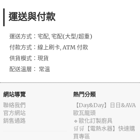
運送與付款
運送方式：宅配, 宅配(大型/超重)
付款方式：線上刷卡, ATM 付款
供貨模式：現貨
配送溫層： 常溫
網站導覽
熱門分類
聯絡我們
️【Day&Day】️日日&AVA
官方網站
歐瓦龍頭
銷售通路
🔹歐化訂製廚具
🛒🛒【電熱水器】快速購
買專區