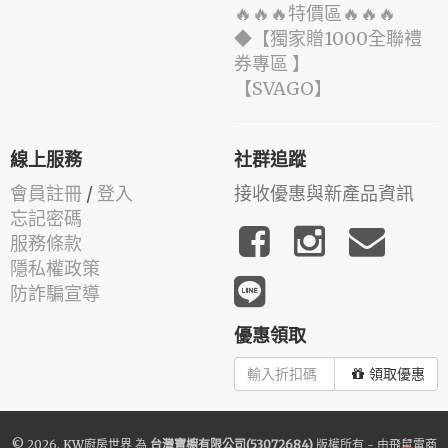
🔥🔥🔥特價區🔥🔥🔥
◆【獨家贈1000全聯禮
券專區 】
️【SVAGO】️
線上服務
社群追蹤
會員註冊
/
登入
接收優惠與新產品資訊
忘記密碼
服務條款
隱私權政策
防詐騙宣導
優惠領取
領取優惠
© 2026.
KW廚房世界
為
台灣寶櫥有限公司(53072684)
版權所有 - 由
飛鼠電商