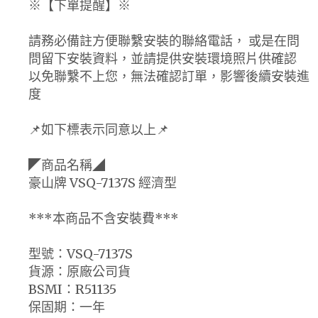
※【下單提醒】※
請務必備註方便聯繫安裝的聯絡電話， 或是在問
問留下安裝資料，並請提供安裝環境照片供確認
以免聯繫不上您，無法確認訂單，影響後續安裝進
度
📌如下標表示同意以上📌
◤商品名稱◢
豪山牌 VSQ-7137S 經濟型
***本商品不含安裝費***
型號：VSQ-7137S
貨源：原廠公司貨
BSMI：R51135
保固期：一年