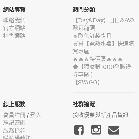
網站導覽
熱門分類
聯絡我們
️【Day&Day】️日日&AVA
官方網站
歐瓦龍頭
銷售通路
🔹歐化訂製廚具
🛒🛒【電熱水器】快速購
買專區
🔥🔥🔥特價區🔥🔥🔥
◆【獨家贈1000全聯禮
券專區 】
️【SVAGO】️
線上服務
社群追蹤
會員註冊
/
登入
接收優惠與新產品資訊
忘記密碼
服務條款
隱私權政策