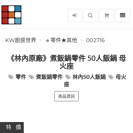
選單
KW廚房世界
KW廚房世界
🔹零件★其他
002716
《林內原廠》煮飯鍋零件 50人飯鍋 母
火座
零件
煮飯鍋零件
林內50人飯鍋
母火
座
商品資訊
特 價