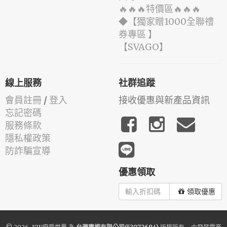
🔥🔥🔥特價區🔥🔥🔥
◆【獨家贈1000全聯禮
券專區 】
️【SVAGO】️
線上服務
社群追蹤
會員註冊
/
登入
接收優惠與新產品資訊
忘記密碼
服務條款
隱私權政策
防詐騙宣導
優惠領取
領取優惠