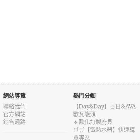
網站導覽
熱門分類
聯絡我們
️【Day&Day】️日日&AVA
官方網站
歐瓦龍頭
銷售通路
🔹歐化訂製廚具
🛒🛒【電熱水器】快速購
買專區